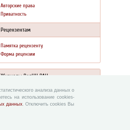
Авторские права
Приватность
Рецензентам
Памятка рецензенту
Форма рецензии
Журналы ВолНЦ РАН
 статистического анализа данных о
Экономические и социальные перемены
етесь на использование cookies-
Проблемы развития территории
ых данных
. Отключить cookies Вы
Вопросы территориального развития
Социальное пространство
Юный экономист