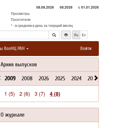
08.08.2026
08.2026
с 01.01.2026
Просмотры
Посетители
* - в среднем в день за текущий месяц
Ru
En
ты ВолНЦ РАН
Войти
Архив выпусков
2009
2008
2026
2025
2024
2023
2022
202
1 (5)
2 (6)
3 (7)
4 (8)
О журнале