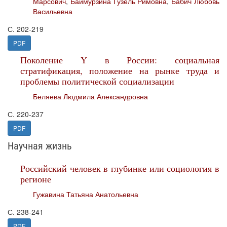
Марсович
,
Баймурзина Гузель Римовна
,
Бабич Любовь
Васильевна
С. 202-219
PDF
Поколение Y в России: социальная
стратификация, положение на рынке труда и
проблемы политической социализации
Беляева Людмила Александровна
С. 220-237
PDF
Научная жизнь
Российский человек в глубинке или социология в
регионе
Гужавина Татьяна Анатольевна
С. 238-241
PDF