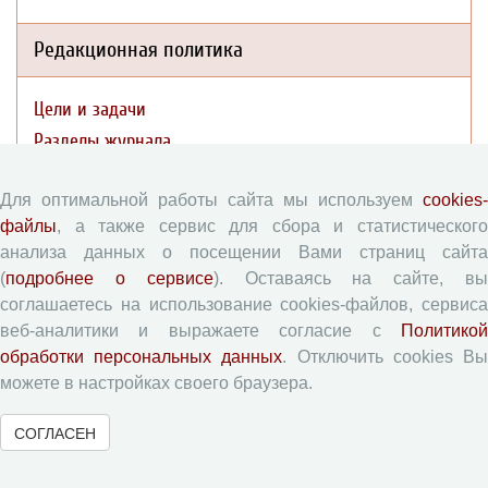
Редакционная политика
Цели и задачи
Разделы журнала
Рецензирование
Для оптимальной работы сайта мы используем
cookies-
Публикационная этика
файлы
, а также сервис для сбора и статистического
Индексирование
анализа данных о посещении Вами страниц сайта
Архивация
(
подробнее о сервисе
). Оставаясь на сайте, в
Политика открытого доступа
соглашаетесь на использование cookies-файлов, сервиса
Политика раскрытия
веб-аналитики и выражаете согласие с
Политикой
обработки персональных данных
. Отключить cookies В
можете в настройках своего браузера.
Публикации
СОГЛАСЕН
Текущий номер (Том 19, №3, 2026)
Архив