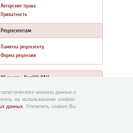
Авторские права
Приватность
Рецензентам
Памятка рецензенту
Форма рецензии
Журналы ВолНЦ РАН
 статистического анализа данных о
Экономические и социальные перемены
етесь на использование cookies-
Проблемы развития территории
ых данных
. Отключить cookies Вы
Вопросы территориального развития
Социальное пространство
Юный экономист