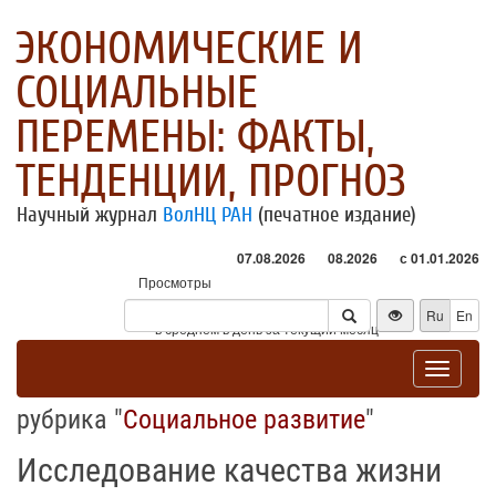
ЭКОНОМИЧЕСКИЕ И
СОЦИАЛЬНЫЕ
ПЕРЕМЕНЫ: ФАКТЫ,
ТЕНДЕНЦИИ, ПРОГНОЗ
Научный журнал
ВолНЦ РАН
(печатное издание)
07.08.2026
08.2026
с 01.01.2026
Просмотры
Посетители
Ru
En
* - в среднем в день за текущий месяц
Toggle
navigat
рубрика "
Социальное развитие
"
Исследование качества жизни