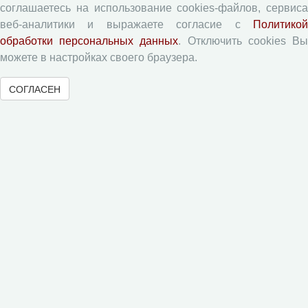
Авторские права
соглашаетесь на использование cookies-файлов, сервиса
Приватность
веб-аналитики и выражаете согласие с
Политикой
обработки персональных данных
. Отключить cookies В
можете в настройках своего браузера.
Рецензентам
СОГЛАСЕН
Памятка рецензенту
Форма рецензии
Журналы ВолНЦ РАН
Экономические и социальные перемены
Проблемы развития территории
Вопросы территориального развития
Социальное пространство
Юный экономист
АгроЗооТехника