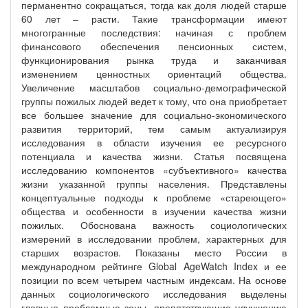
перманентно сокращаться, тогда как доля людей старше
60 лет – расти. Такие трансформации имеют
многогранные последствия: начиная с проблем
финансового обеспечения пенсионных систем,
функционирования рынка труда и заканчивая
изменением ценностных ориентаций общества.
Увеличение масштабов социально-демографической
группы пожилых людей ведет к тому, что она приобретает
все большее значение для социально-экономического
развития территорий, тем самым актуализируя
исследования в области изучения ее ресурсного
потенциала и качества жизни. Статья посвящена
исследованию компонентов «субъективного» качества
жизни указанной группы населения. Представлены
концептуальные подходы к проблеме «стареющего»
общества и особенности в изучении качества жизни
пожилых. Обоснована важность социологических
измерений в исследовании проблем, характерных для
старших возрастов. Показаны место России в
международном рейтинге Global AgeWatch Index и ее
позиции по всем четырем частным индексам. На основе
данных социологического исследования выделены
главные проблемные зоны, препятствующие улучшению