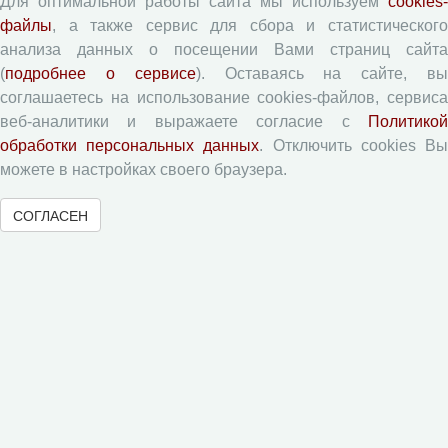
Форма рецензии
Для оптимальной работы сайта мы используем
cookies-
файлы
, а также сервис для сбора и статистического
анализа данных о посещении Вами страниц сайта
(
подробнее о сервисе
). Оставаясь на сайте, в
Журналы ВолНЦ РАН
соглашаетесь на использование cookies-файлов, сервиса
веб-аналитики и выражаете согласие с
Политикой
Экономические и социальные перемены
обработки персональных данных
. Отключить cookies В
Проблемы развития территории
можете в настройках своего браузера.
Вопросы территориального развития
СОГЛАСЕН
Социальное пространство
Юный экономист
АгроЗооТехника