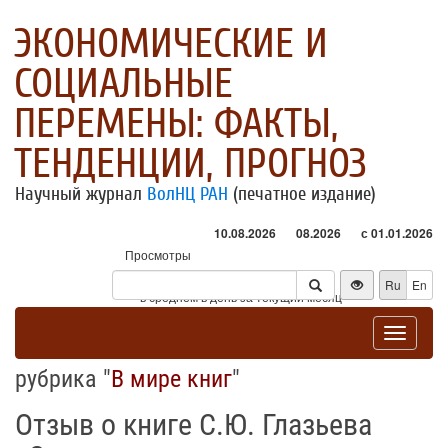
ЭКОНОМИЧЕСКИЕ И
СОЦИАЛЬНЫЕ
ПЕРЕМЕНЫ: ФАКТЫ,
ТЕНДЕНЦИИ, ПРОГНОЗ
Научный журнал
ВолНЦ РАН
(печатное издание)
10.08.2026
08.2026
с 01.01.2026
Просмотры
Посетители
Ru
En
* - в среднем в день за текущий месяц
Toggle
navigat
рубрика "
В мире книг
"
Отзыв о книге С.Ю. Глазьева