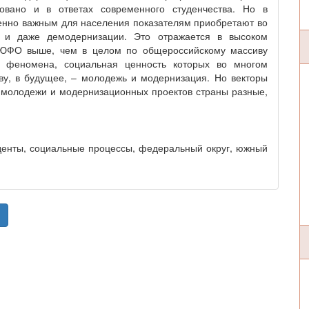
овано и в ответах современного студенчества. Но в
енно важным для населения показателям приобретают во
и и даже демодернизации. Это отражается в высоком
о ЮФО выше, чем в целом по общероссийскому массиву
а феномена, социальная ценность которых во многом
ву, в будущее, – молодежь и модернизация. Но векторы
 молодежи и модернизационных проектов страны разные,
уденты, социальные процессы, федеральный округ, южный