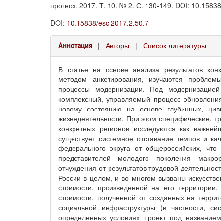
прогноз. 2017. Т. 10. № 2. С. 130-149. DOI: 10.15838
DOI:
10.15838/esc.2017.2.50.7
|
Авторы
|
Список литературы
Аннотация
В статье на основе анализа результатов конк
методом анкетирования, изучаются проблем
процессы модернизации. Под модернизацие
комплексный, управляемый процесс обновления
новому состоянию на основе глубинных, ци
жизнедеятельности. При этом специфические, т
конкретных регионов исследуются как важней
существует системное отставание темпов и ка
федерального округа от общероссийских, что 
представителей молодого поколения макро
отчуждения от результатов трудовой деятельнос
России в целом, и во многом вызваны искусств
стоимости, произведенной на его территории,
стоимости, полученной от созданных на террито
социальной инфраструктуры (в частности, си
определенных условиях проект под название