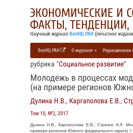
ЭКОНОМИЧЕСКИЕ И 
ФАКТЫ, ТЕНДЕНЦИИ,
Научный журнал
ВолНЦ РАН
(печатное издани
ВолНЦ РАН
О журнале
Редакционная
рубрика "
Социальное развитие
"
Молодежь в процессах мод
(на примере регионов Южно
Дулина Н.В.
,
Каргаполова Е.В.
,
Ст
Том 10, №2, 2017
Дулина Н.В., Каргаполова Е.В., Стризое А.Л. М
примере регионов Южного федерального округа) //