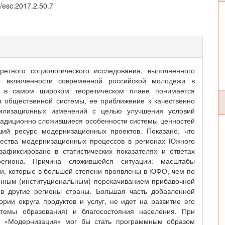
/esc.2017.2.50.7
ретного социологического исследования, выполненного
ы включенности современной российской молодежи в
й в самом широком теоретическом плане понимается
 общественной системы, ее приближение к качественно
вилизационных изменений с целью улучшения условий
радиционно сложившиеся особенности системы ценностей
ший ресурс модернизационных проектов. Показано, что
чества модернизационных процессов в регионах Южного
зафиксировано в статистических показателях и ответах
региона. Причина сложившейся ситуации: масштабы
ти, которые в большей степени проявлены в ЮФО, чем по
енным (институциональным) перекачиванием прибавочной
 в другие регионы страны. Большая часть добавленной
рии округа продуктов и услуг, не идет на развитие его
стемы образования) и благосостояния населения. При
м «Модернизация» мог бы стать программным образом