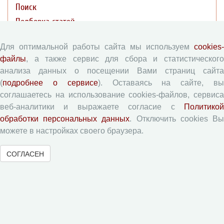
Поиск
Подборка статей
Для оптимальной работы сайта мы используем
cookies-
Авторам
файлы
, а также сервис для сбора и статистического
анализа данных о посещении Вами страниц сайта
Правила для авторов
(
подробнее о сервисе
). Оставаясь на сайте, в
Типовой лицензионный договор
соглашаетесь на использование cookies-файлов, сервиса
Согласие на обработку персональных данных
веб-аналитики и выражаете согласие с
Политикой
обработки персональных данных
. Отключить cookies В
Авторские права
можете в настройках своего браузера.
Приватность
СОГЛАСЕН
Рецензентам
Памятка рецензенту
Форма рецензии