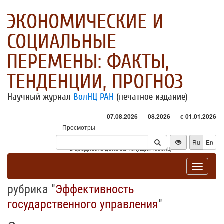
ЭКОНОМИЧЕСКИЕ И
СОЦИАЛЬНЫЕ
ПЕРЕМЕНЫ: ФАКТЫ,
ТЕНДЕНЦИИ, ПРОГНОЗ
Научный журнал
ВолНЦ РАН
(печатное издание)
07.08.2026
08.2026
с 01.01.2026
Просмотры
Посетители
Ru
En
* - в среднем в день за текущий месяц
Toggle
navigat
рубрика "
Эффективность
государственного управления
"