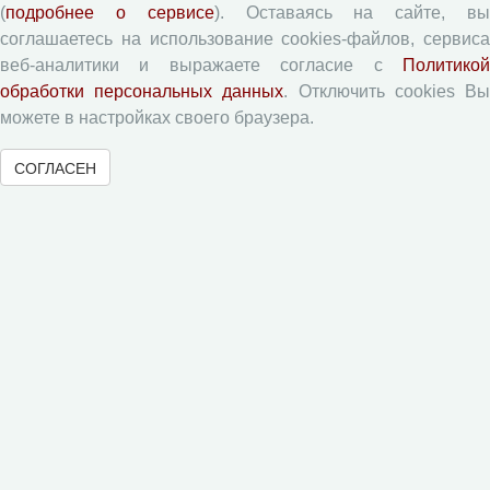
Согласие на обработку персональных данных
(
подробнее о сервисе
). Оставаясь на сайте, в
Авторские права
соглашаетесь на использование cookies-файлов, сервиса
веб-аналитики и выражаете согласие с
Политикой
Приватность
обработки персональных данных
. Отключить cookies В
можете в настройках своего браузера.
Рецензентам
СОГЛАСЕН
Памятка рецензенту
Форма рецензии
Журналы ВолНЦ РАН
Экономические и социальные перемены
Проблемы развития территории
Вопросы территориального развития
Социальное пространство
Юный экономист