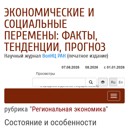
ЭКОНОМИЧЕСКИЕ И
СОЦИАЛЬНЫЕ
ПЕРЕМЕНЫ: ФАКТЫ,
ТЕНДЕНЦИИ, ПРОГНОЗ
Научный журнал
ВолНЦ РАН
(печатное издание)
07.08.2026
08.2026
с 01.01.2026
Просмотры
Посетители
Ru
En
* - в среднем в день за текущий месяц
Toggle
navigat
рубрика "
Региональная экономика
"
Состояние и особенности