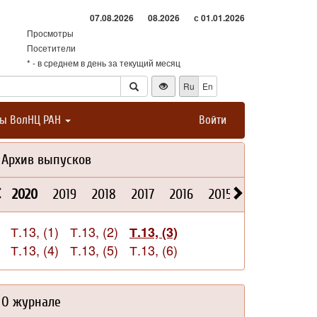
07.08.2026
08.2026
с 01.01.2026
Просмотры
Посетители
* - в среднем в день за текущий месяц
Ru
En
ты ВолНЦ РАН
Войти
Архив выпусков
2020
2019
2018
2017
2016
2015
2014
2013
Т.13, (1)
Т.13, (2)
Т.13, (3)
Т.13, (4)
Т.13, (5)
Т.13, (6)
О журнале