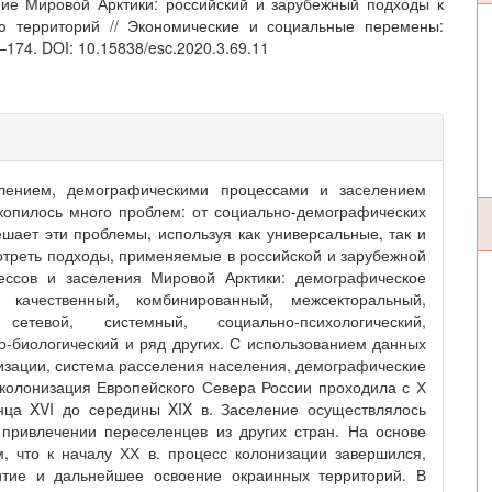
ние Мировой Арктики: российский и зарубежный подходы к
ю территорий // Экономические и социальные перемены:
8–174. DOI: 10.15838/esc.2020.3.69.11
елением, демографическими процессами и заселением
акопилось много проблем: от социально-демографических
шает эти проблемы, используя как универсальные, так и
отреть подходы, применяемые в российской и зарубежной
ессов и заселения Мировой Арктики: демографическое
, качественный, комбинированный, межсекторальный,
, сетевой, системный, социально-психологический,
го-биологический и ряд других. С использованием данных
изации, система расселения населения, демографические
 колонизация Европейского Севера России проходила с Х
онца XVI до середины XIX в. Заселение осуществлялось
привлечении переселенцев из других стран. На основе
, что к началу ХХ в. процесс колонизации завершился,
итие и дальнейшее освоение окраинных территорий. В