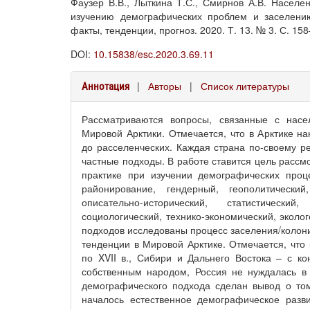
Фаузер В.В., Лыткина Т.С., Смирнов А.В. Населе
изучению демографических проблем и заселени
факты, тенденции, прогноз. 2020. Т. 13. № 3. С. 15
DOI:
10.15838/esc.2020.3.69.11
|
Авторы
|
Список литературы
Аннотация
Рассматриваются вопросы, связанные с нас
Мировой Арктики. Отмечается, что в Арктике н
до расселенческих. Каждая страна по-своему ре
частные подходы. В работе ставится цель рассм
практике при изучении демографических проц
районирование, гендерный, геополитический
описательно-исторический, статистический
социологический, технико-экономический, эколо
подходов исследованы процесс заселения/колон
тенденции в Мировой Арктике. Отмечается, что
по XVII в., Сибири и Дальнего Востока – с к
собственным народом, Россия не нуждалась в 
демографического подхода сделан вывод о том
началось естественное демографическое разв