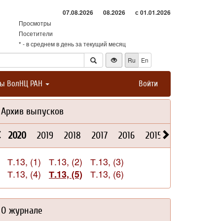
07.08.2026
08.2026
с 01.01.2026
Просмотры
Посетители
* - в среднем в день за текущий месяц
Ru
En
ты ВолНЦ РАН
Войти
Архив выпусков
2020
2019
2018
2017
2016
2015
2014
2013
Т.13, (1)
Т.13, (2)
Т.13, (3)
Т.13, (4)
Т.13, (6)
Т.13, (5)
О журнале