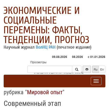
ЭКОНОМИЧЕСКИЕ И
СОЦИАЛЬНЫЕ
ПЕРЕМЕНЫ: ФАКТЫ,
ТЕНДЕНЦИИ, ПРОГНОЗ
Научный журнал
ВолНЦ РАН
(печатное издание)
09.08.2026
08.2026
с 01.01.2026
Просмотры
Посетители
Ru
En
* - в среднем в день за текущий месяц
Toggle
navigat
рубрика "
Мировой опыт
"
Современный этап