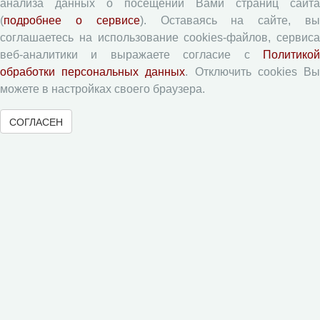
Типовой лицензионный договор
анализа данных о посещении Вами страниц сайта
(
подробнее о сервисе
). Оставаясь на сайте, в
Согласие на обработку персональных данных
соглашаетесь на использование cookies-файлов, сервиса
Авторские права
веб-аналитики и выражаете согласие с
Политикой
Приватность
обработки персональных данных
. Отключить cookies В
можете в настройках своего браузера.
Рецензентам
СОГЛАСЕН
Памятка рецензенту
Форма рецензии
Журналы ВолНЦ РАН
Экономические и социальные перемены
Проблемы развития территории
Вопросы территориального развития
Социальное пространство