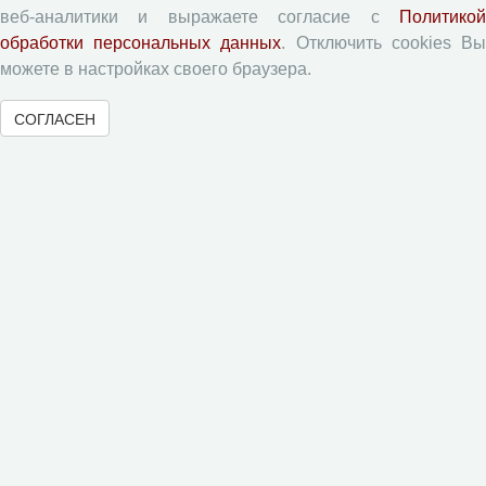
Приватность
веб-аналитики и выражаете согласие с
Политикой
обработки персональных данных
. Отключить cookies В
Рецензентам
можете в настройках своего браузера.
СОГЛАСЕН
Памятка рецензенту
Форма рецензии
Журналы ВолНЦ РАН
Экономические и социальные перемены
Проблемы развития территории
Вопросы территориального развития
Социальное пространство
Юный экономист
АгроЗооТехника