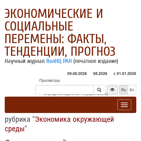
ЭКОНОМИЧЕСКИЕ И
СОЦИАЛЬНЫЕ
ПЕРЕМЕНЫ: ФАКТЫ,
ТЕНДЕНЦИИ, ПРОГНОЗ
Научный журнал
ВолНЦ РАН
(печатное издание)
09.08.2026
08.2026
с 01.01.2026
Просмотры
Посетители
Ru
En
* - в среднем в день за текущий месяц
Toggle
navigat
рубрика "
Экономика окружающей
среды
"