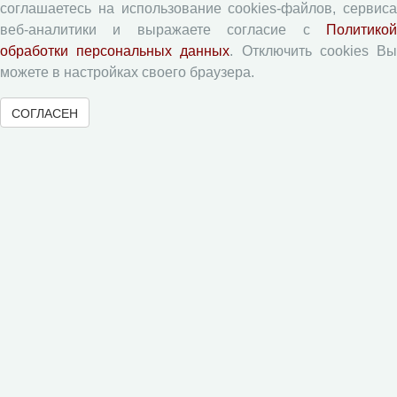
соглашаетесь на использование cookies-файлов, сервиса
Экономические и социальные перемены
веб-аналитики и выражаете согласие с
Политикой
Проблемы развития территории
обработки персональных данных
. Отключить cookies В
Вопросы территориального развития
можете в настройках своего браузера.
Социальное пространство
СОГЛАСЕН
Юный экономист
АгроЗооТехника
© 2000-2026 Вологодский научный центр Российской
академии наук
Контент доступен под лицензией
Creative Commons Attribution-
NonCommercial-NoDerivatives 4.0 International License
Метаданные издания можно просматривать, скачивать, копировать и
распространять без дополнительного разрешения