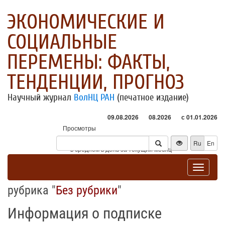
ЭКОНОМИЧЕСКИЕ И
СОЦИАЛЬНЫЕ
ПЕРЕМЕНЫ: ФАКТЫ,
ТЕНДЕНЦИИ, ПРОГНОЗ
Научный журнал
ВолНЦ РАН
(печатное издание)
09.08.2026
08.2026
с 01.01.2026
Просмотры
Посетители
Ru
En
* - в среднем в день за текущий месяц
Toggle
navigat
рубрика "
Без рубрики
"
Информация о подписке