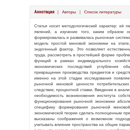
|
Авторы
|
Список литературы
Аннотация
Статья носит методологический характер: её п
явлений, а изучение того, каким образом 
формировалась и развивалась рыночная систем
модель простой меновой экономики на этапе,
эндогенный фактор. Это позволяет естествен
труда, рассмотреть в простейшей форме пробл
функций в рамках индивидуального хозяйс
экономических последствий углубления об
превращении производства предметов и средств
именно на этой стадии исследования появля
рыночной меновой ценности потребительских
следствие, процентной ставки. Введение в анал
необходимость возникновения института собст
функционирования рыночной экономики абсол
специфику формирования рыночной меновой
экономической теории сделать полноценным пре
высказаны соображения о возможном подхо
учитывать влияние пространства на общие парам