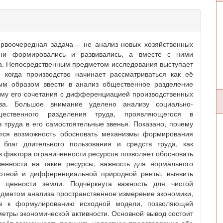
ервоочередная задача – не анализ новых хозяйственных
они формировались и развивались, а вместе с ними
а. Непосредственным предметом исследования выступает
 когда производство начинает рассматриваться как её
ным образом ввести в анализ общественное разделение
ему его сочетания с дифференциацией производственных
тва. Большое внимание уделено анализу социально-
щественного разделения труда, проявляющегося в
 труда в его самостоятельные звенья. Показано, почему
ется возможность обосновать механизмы формирования
 благ длительного пользования и средств труда, как
из фактора ограниченности ресурсов позволяет обосновать
венности на такие ресурсы, важность для нормального
ютной и дифференциальной природной ренты, выявить
 ценности земли. Подчёркнута важность для чистой
дметом анализа пространственное измерение экономики,
де к формулированию исходной модели, позволяющей
етры экономической активности. Основной вывод состоит