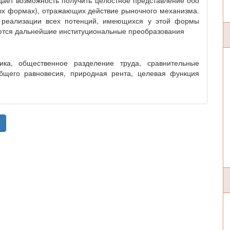
 даёт возможность получить целостное представление обо
вых формах), отражающих действие рыночного механизма.
 реализации всех потенций, имеющихся у этой формы
уются дальнейшие институциональные преобразования
ика, общественное разделение труда, сравнительные
бщего равновесия, природная рента, целевая функция