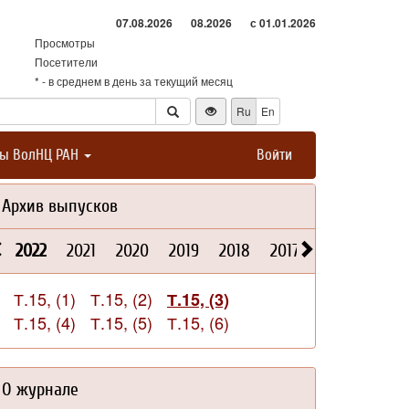
07.08.2026
08.2026
с 01.01.2026
Просмотры
Посетители
* - в среднем в день за текущий месяц
Ru
En
ты ВолНЦ РАН
Войти
Архив выпусков
2022
2021
2020
2019
2018
2017
2016
2015
Т.15, (1)
Т.15, (2)
Т.15, (3)
Т.15, (4)
Т.15, (5)
Т.15, (6)
О журнале