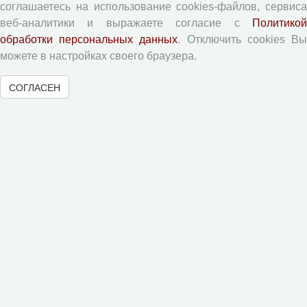
соглашаетесь на использование cookies-файлов, сервиса
Экономические и социальные перемены
веб-аналитики и выражаете согласие с
Политикой
Проблемы развития территории
обработки персональных данных
. Отключить cookies В
Вопросы территориального развития
можете в настройках своего браузера.
Социальное пространство
СОГЛАСЕН
Юный экономист
АгроЗооТехника
© 2000-2026 Вологодский научный центр Российской
академии наук
Контент доступен под лицензией
Creative Commons Attribution-
NonCommercial-NoDerivatives 4.0 International License
Метаданные издания можно просматривать, скачивать, копировать и
распространять без дополнительного разрешения