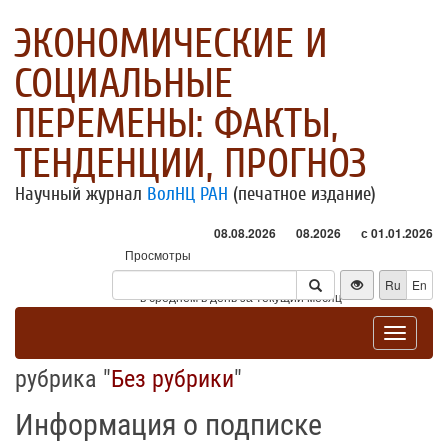
ЭКОНОМИЧЕСКИЕ И
СОЦИАЛЬНЫЕ
ПЕРЕМЕНЫ: ФАКТЫ,
ТЕНДЕНЦИИ, ПРОГНОЗ
Научный журнал
ВолНЦ РАН
(печатное издание)
08.08.2026
08.2026
с 01.01.2026
Просмотры
Посетители
Ru
En
* - в среднем в день за текущий месяц
Toggle
navigat
рубрика "
Без рубрики
"
Информация о подписке