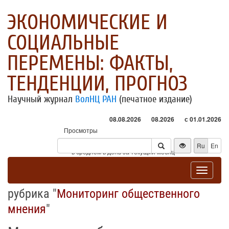
ЭКОНОМИЧЕСКИЕ И
СОЦИАЛЬНЫЕ
ПЕРЕМЕНЫ: ФАКТЫ,
ТЕНДЕНЦИИ, ПРОГНОЗ
Научный журнал
ВолНЦ РАН
(печатное издание)
08.08.2026
08.2026
с 01.01.2026
Просмотры
Посетители
Ru
En
* - в среднем в день за текущий месяц
Toggle
navigat
рубрика "
Мониторинг общественного
мнения
"