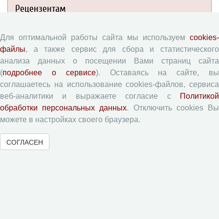
Рецензентам
Памятка рецензенту
Для оптимальной работы сайта мы используем
cookies-
Форма рецензии
файлы
, а также сервис для сбора и статистического
анализа данных о посещении Вами страниц сайта
(
подробнее о сервисе
). Оставаясь на сайте, в
соглашаетесь на использование cookies-файлов, сервиса
Журналы ВолНЦ РАН
веб-аналитики и выражаете согласие с
Политикой
обработки персональных данных
. Отключить cookies В
Экономические и социальные перемены
можете в настройках своего браузера.
Проблемы развития территории
Вопросы территориального развития
СОГЛАСЕН
Социальное пространство
Юный экономист
АгроЗооТехника