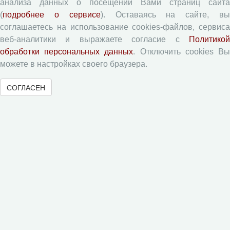
Типовой лицензионный договор
анализа данных о посещении Вами страниц сайта
(
подробнее о сервисе
). Оставаясь на сайте, в
Согласие на обработку персональных данных
соглашаетесь на использование cookies-файлов, сервиса
Авторские права
веб-аналитики и выражаете согласие с
Политикой
Приватность
обработки персональных данных
. Отключить cookies В
можете в настройках своего браузера.
Рецензентам
СОГЛАСЕН
Памятка рецензенту
Форма рецензии
Журналы ВолНЦ РАН
Экономические и социальные перемены
Проблемы развития территории
Вопросы территориального развития
Социальное пространство