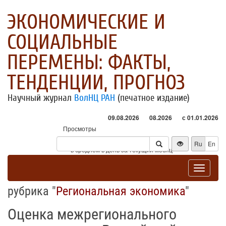
ЭКОНОМИЧЕСКИЕ И
СОЦИАЛЬНЫЕ
ПЕРЕМЕНЫ: ФАКТЫ,
ТЕНДЕНЦИИ, ПРОГНОЗ
Научный журнал
ВолНЦ РАН
(печатное издание)
09.08.2026
08.2026
с 01.01.2026
Просмотры
Посетители
Ru
En
* - в среднем в день за текущий месяц
Toggle
navigat
рубрика "
Региональная экономика
"
Оценка межрегионального