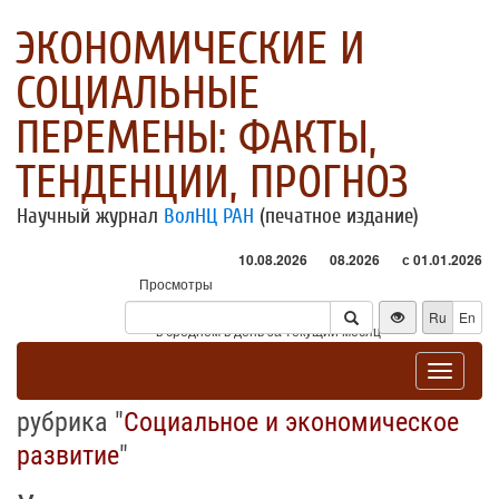
ЭКОНОМИЧЕСКИЕ И
СОЦИАЛЬНЫЕ
ПЕРЕМЕНЫ: ФАКТЫ,
ТЕНДЕНЦИИ, ПРОГНОЗ
Научный журнал
ВолНЦ РАН
(печатное издание)
10.08.2026
08.2026
с 01.01.2026
Просмотры
Посетители
Ru
En
* - в среднем в день за текущий месяц
Toggle
navigat
рубрика "
Социальное и экономическое
развитие
"