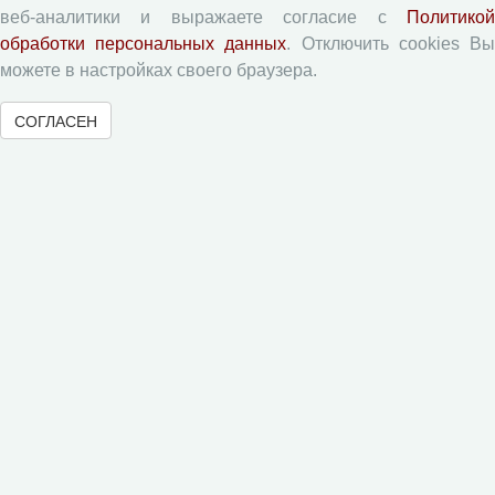
Приватность
веб-аналитики и выражаете согласие с
Политикой
обработки персональных данных
. Отключить cookies В
Рецензентам
можете в настройках своего браузера.
СОГЛАСЕН
Памятка рецензенту
Форма рецензии
Журналы ВолНЦ РАН
Экономические и социальные перемены
Проблемы развития территории
Вопросы территориального развития
Социальное пространство
Юный экономист
АгроЗооТехника