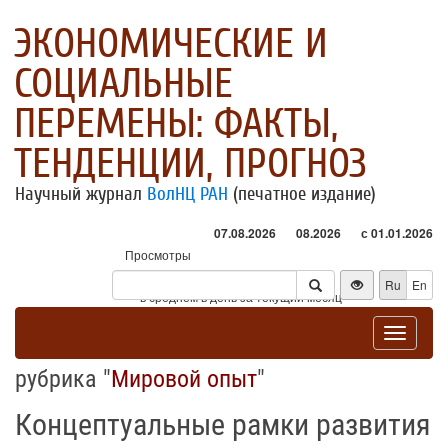
ЭКОНОМИЧЕСКИЕ И
СОЦИАЛЬНЫЕ
ПЕРЕМЕНЫ: ФАКТЫ,
ТЕНДЕНЦИИ, ПРОГНОЗ
Научный журнал
ВолНЦ РАН
(печатное издание)
07.08.2026
08.2026
с 01.01.2026
Просмотры
Посетители
Ru
En
* - в среднем в день за текущий месяц
Toggle
navigat
рубрика "
Мировой опыт
"
Концептуальные рамки развития