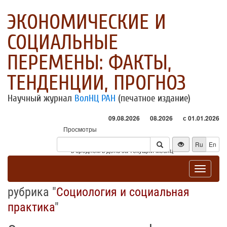
ЭКОНОМИЧЕСКИЕ И
СОЦИАЛЬНЫЕ
ПЕРЕМЕНЫ: ФАКТЫ,
ТЕНДЕНЦИИ, ПРОГНОЗ
Научный журнал
ВолНЦ РАН
(печатное издание)
09.08.2026
08.2026
с 01.01.2026
Просмотры
Посетители
Ru
En
* - в среднем в день за текущий месяц
Toggle
navigat
рубрика "
Социология и социальная
практика
"