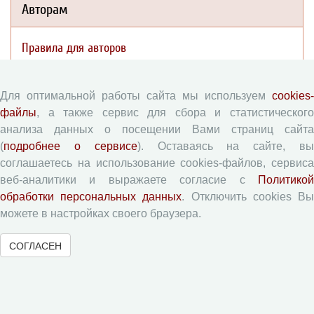
Авторам
Правила для авторов
Типовой лицензионный договор
Согласие на обработку персональных данных
Для оптимальной работы сайта мы используем
cookies-
Авторские права
файлы
, а также сервис для сбора и статистического
Приватность
анализа данных о посещении Вами страниц сайта
(
подробнее о сервисе
). Оставаясь на сайте, в
соглашаетесь на использование cookies-файлов, сервиса
Рецензентам
веб-аналитики и выражаете согласие с
Политикой
обработки персональных данных
. Отключить cookies В
Памятка рецензенту
можете в настройках своего браузера.
Форма рецензии
СОГЛАСЕН
Журналы ВолНЦ РАН