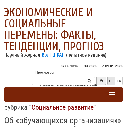
ЭКОНОМИЧЕСКИЕ И
СОЦИАЛЬНЫЕ
ПЕРЕМЕНЫ: ФАКТЫ,
ТЕНДЕНЦИИ, ПРОГНОЗ
Научный журнал
ВолНЦ РАН
(печатное издание)
07.08.2026
08.2026
с 01.01.2026
Просмотры
Посетители
Ru
En
* - в среднем в день за текущий месяц
Toggle
navigat
рубрика "
Социальное развитие
"
Об «обучающихся организациях»