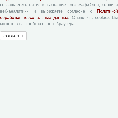
Памятка рецензенту
соглашаетесь на использование cookies-файлов, сервиса
Форма рецензии
веб-аналитики и выражаете согласие с
Политикой
обработки персональных данных
. Отключить cookies В
можете в настройках своего браузера.
Журналы ВолНЦ РАН
СОГЛАСЕН
Экономические и социальные перемены
Проблемы развития территории
Вопросы территориального развития
Социальное пространство
Юный экономист
АгроЗооТехника