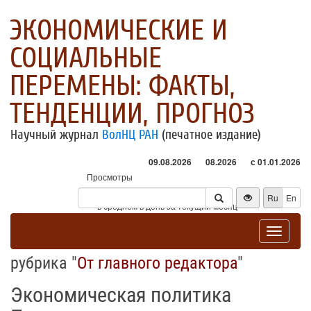
ЭКОНОМИЧЕСКИЕ И
СОЦИАЛЬНЫЕ
ПЕРЕМЕНЫ: ФАКТЫ,
ТЕНДЕНЦИИ, ПРОГНОЗ
Научный журнал
ВолНЦ РАН
(печатное издание)
09.08.2026
08.2026
с 01.01.2026
Просмотры
Посетители
Ru
En
* - в среднем в день за текущий месяц
Toggle
navigat
рубрика "
От главного редактора
"
Экономическая политика