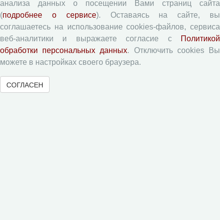
Рецензентам
анализа данных о посещении Вами страниц сайта
(
подробнее о сервисе
). Оставаясь на сайте, в
соглашаетесь на использование cookies-файлов, сервиса
Памятка рецензенту
веб-аналитики и выражаете согласие с
Политикой
Форма рецензии
обработки персональных данных
. Отключить cookies В
можете в настройках своего браузера.
Журналы ВолНЦ РАН
СОГЛАСЕН
Экономические и социальные перемены
Проблемы развития территории
Вопросы территориального развития
Социальное пространство
Юный экономист
АгроЗооТехника