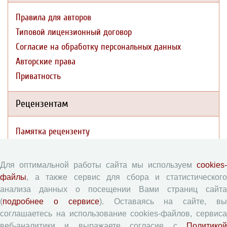
Правила для авторов
Типовой лицензионный договор
Согласие на обработку персональных данных
Авторские права
Приватность
Рецензентам
Памятка рецензенту
Форма рецензии
Для оптимальной работы сайта мы используем
cookies-
файлы
, а также сервис для сбора и статистического
Журналы ВолНЦ РАН
анализа данных о посещении Вами страниц сайта
(
подробнее о сервисе
). Оставаясь на сайте, в
Экономические и социальные перемены
соглашаетесь на использование cookies-файлов, сервиса
Проблемы развития территории
веб-аналитики и выражаете согласие с
Политикой