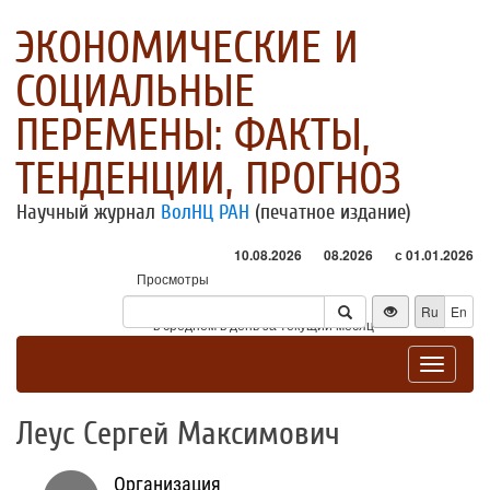
ЭКОНОМИЧЕСКИЕ И
СОЦИАЛЬНЫЕ
ПЕРЕМЕНЫ: ФАКТЫ,
ТЕНДЕНЦИИ, ПРОГНОЗ
Научный журнал
ВолНЦ РАН
(печатное издание)
10.08.2026
08.2026
с 01.01.2026
Просмотры
Посетители
Ru
En
* - в среднем в день за текущий месяц
Toggle
navigat
Леус Сергей Максимович
Организация