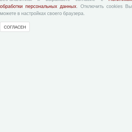
обработки персональных данных
. Отключить cookies В
Вопросы территориального развития
можете в настройках своего браузера.
Социальное пространство
Юный экономист
СОГЛАСЕН
АгроЗооТехника
© 2000-2026 Вологодский научный центр Российской
академии наук
Контент доступен под лицензией
Creative Commons Attribution-
NonCommercial-NoDerivatives 4.0 International License
Метаданные издания можно просматривать, скачивать, копировать и
распространять без дополнительного разрешения