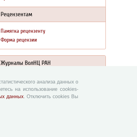
Рецензентам
Памятка рецензенту
Форма рецензии
Журналы ВолНЦ РАН
Экономические и социальные перемены
 статистического анализа данных о
Проблемы развития территории
етесь на использование cookies-
Вопросы территориального развития
ых данных
. Отключить cookies Вы
Социальное пространство
Юный экономист
АгроЗооТехника