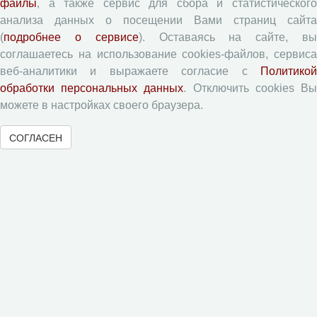
файлы
, а также сервис для сбора и статистического
анализа данных о посещении Вами страниц сайта
Журналы ВолНЦ РАН
(
подробнее о сервисе
). Оставаясь на сайте, в
соглашаетесь на использование cookies-файлов, сервиса
веб-аналитики и выражаете согласие с
Политикой
Экономические и социальные перемены
обработки персональных данных
. Отключить cookies В
Проблемы развития территории
можете в настройках своего браузера.
Вопросы территориального развития
Социальное пространство
СОГЛАСЕН
Юный экономист
АгроЗооТехника
© 2000-2026 Вологодский научный центр Российской
академии наук