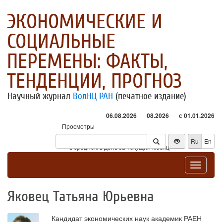
ЭКОНОМИЧЕСКИЕ И
СОЦИАЛЬНЫЕ
ПЕРЕМЕНЫ: ФАКТЫ,
ТЕНДЕНЦИИ, ПРОГНОЗ
Научный журнал
ВолНЦ РАН
(печатное издание)
06.08.2026
08.2026
с 01.01.2026
Просмотры
Посетители
Ru
En
* - в среднем в день за текущий месяц
Toggle
navigat
Яковец Татьяна Юрьевна
Кандидат экономических наук академик РАЕН