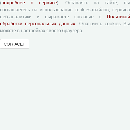
(
подробнее о сервисе
). Оставаясь на сайте, в
соглашаетесь на использование cookies-файлов, сервиса
Экономические и социальные перемены
веб-аналитики и выражаете согласие с
Политикой
Проблемы развития территории
обработки персональных данных
. Отключить cookies В
Вопросы территориального развития
можете в настройках своего браузера.
Социальное пространство
СОГЛАСЕН
Юный экономист
АгроЗооТехника
© 2000-2026 Вологодский научный центр Российской
академии наук
Контент доступен под лицензией
Creative Commons Attribution-
NonCommercial-NoDerivatives 4.0 International License
Метаданные издания можно просматривать, скачивать, копировать и