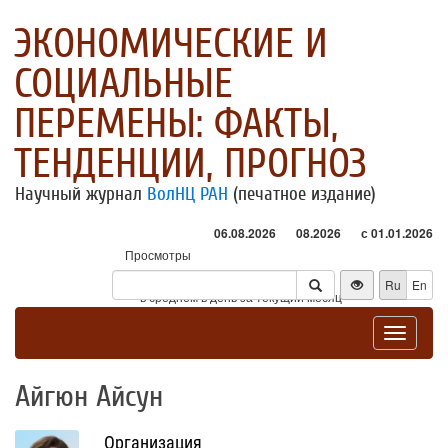
ЭКОНОМИЧЕСКИЕ И
СОЦИАЛЬНЫЕ
ПЕРЕМЕНЫ: ФАКТЫ,
ТЕНДЕНЦИИ, ПРОГНОЗ
Научный журнал
ВолНЦ РАН
(печатное издание)
06.08.2026
08.2026
с 01.01.2026
Просмотры
Посетители
Ru
En
* - в среднем в день за текущий месяц
Toggle
navigat
Айгюн Айсун
Организация