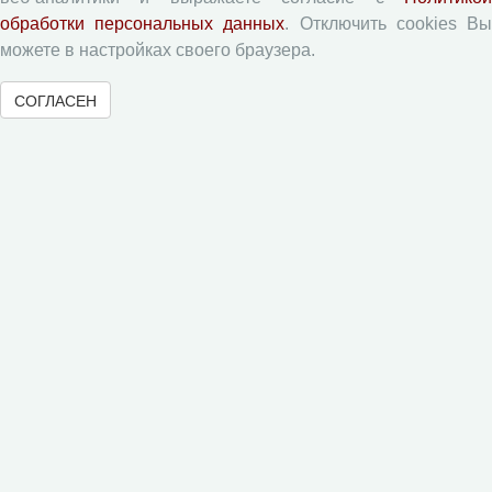
обработки персональных данных
. Отключить cookies В
Вопросы территориального развития
можете в настройках своего браузера.
Социальное пространство
Юный экономист
СОГЛАСЕН
АгроЗооТехника
© 2000-2026 Вологодский научный центр Российской
академии наук
Контент доступен под лицензией
Creative Commons Attribution-
NonCommercial-NoDerivatives 4.0 International License
Метаданные издания можно просматривать, скачивать, копировать и
распространять без дополнительного разрешения