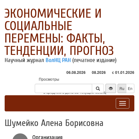
ЭКОНОМИЧЕСКИЕ И
СОЦИАЛЬНЫЕ
ПЕРЕМЕНЫ: ФАКТЫ,
ТЕНДЕНЦИИ, ПРОГНОЗ
Научный журнал
ВолНЦ РАН
(печатное издание)
06.08.2026
08.2026
с 01.01.2026
Просмотры
Посетители
Ru
En
* - в среднем в день за текущий месяц
Toggle
navigat
Шумейко Алена Борисовна
Организация