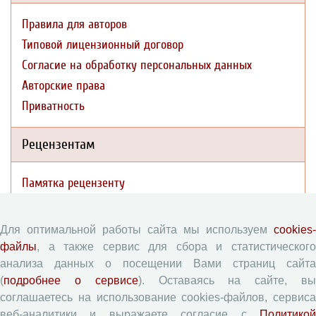
Правила для авторов
Типовой лицензионный договор
Согласие на обработку персональных данных
Авторские права
Приватность
Рецензентам
Памятка рецензенту
Форма рецензии
Для оптимальной работы сайта мы используем
cookies-
файлы
, а также сервис для сбора и статистического
Журналы ВолНЦ РАН
анализа данных о посещении Вами страниц сайта
(
подробнее о сервисе
). Оставаясь на сайте, в
Экономические и социальные перемены
соглашаетесь на использование cookies-файлов, сервиса
Проблемы развития территории
веб-аналитики и выражаете согласие с
Политикой