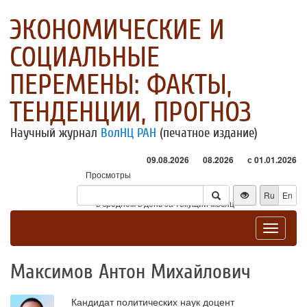
ЭКОНОМИЧЕСКИЕ И
СОЦИАЛЬНЫЕ
ПЕРЕМЕНЫ: ФАКТЫ,
ТЕНДЕНЦИИ, ПРОГНОЗ
Научный журнал
ВолНЦ РАН
(печатное издание)
09.08.2026
08.2026
с 01.01.2026
Просмотры
Посетители
Ru
En
* - в среднем в день за текущий месяц
Toggle
navigat
Максимов Антон Михайлович
Кандидат политических наук доцент