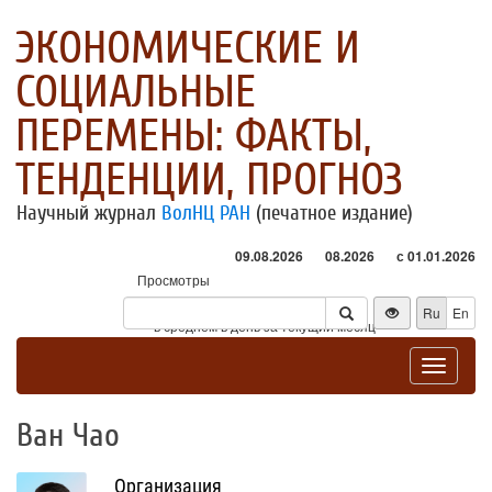
ЭКОНОМИЧЕСКИЕ И
СОЦИАЛЬНЫЕ
ПЕРЕМЕНЫ: ФАКТЫ,
ТЕНДЕНЦИИ, ПРОГНОЗ
Научный журнал
ВолНЦ РАН
(печатное издание)
09.08.2026
08.2026
с 01.01.2026
Просмотры
Посетители
Ru
En
* - в среднем в день за текущий месяц
Toggle
navigat
Ван Чао
Организация