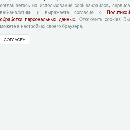
соглашаетесь на использование cookies-файлов, сервиса
Экономические и социальные перемены
веб-аналитики и выражаете согласие с
Политикой
Проблемы развития территории
обработки персональных данных
. Отключить cookies В
Вопросы территориального развития
можете в настройках своего браузера.
Социальное пространство
СОГЛАСЕН
Юный экономист
АгроЗооТехника
© 2000-2026 Вологодский научный центр Российской
академии наук
Контент доступен под лицензией
Creative Commons Attribution-
NonCommercial-NoDerivatives 4.0 International License
Метаданные издания можно просматривать, скачивать, копировать и
распространять без дополнительного разрешения