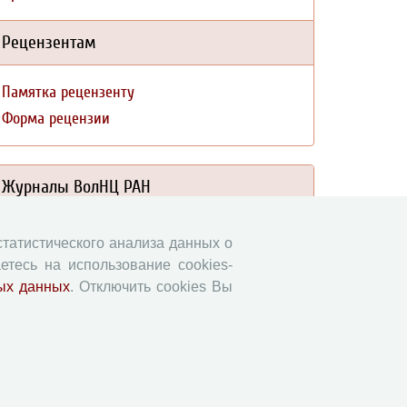
Рецензентам
Памятка рецензенту
Форма рецензии
Журналы ВолНЦ РАН
Экономические и социальные перемены
 статистического анализа данных о
Проблемы развития территории
етесь на использование cookies-
Вопросы территориального развития
ых данных
. Отключить cookies Вы
Социальное пространство
Юный экономист
АгроЗооТехника