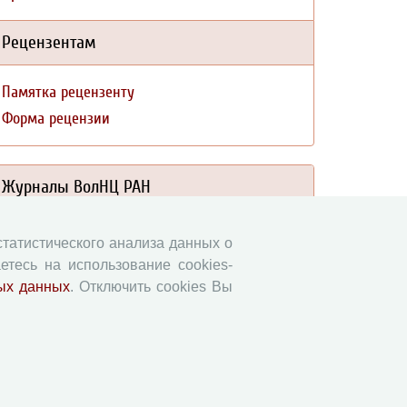
Рецензентам
Памятка рецензенту
Форма рецензии
Журналы ВолНЦ РАН
Экономические и социальные перемены
 статистического анализа данных о
Проблемы развития территории
етесь на использование cookies-
Вопросы территориального развития
ых данных
. Отключить cookies Вы
Социальное пространство
Юный экономист
АгроЗооТехника