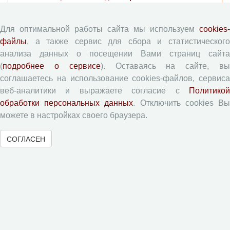
Согласие на обработку персональных данных
Авторские права
Для оптимальной работы сайта мы используем
cookies-
Приватность
файлы
, а также сервис для сбора и статистического
анализа данных о посещении Вами страниц сайта
(
подробнее о сервисе
). Оставаясь на сайте, в
Рецензентам
соглашаетесь на использование cookies-файлов, сервиса
веб-аналитики и выражаете согласие с
Политикой
Памятка рецензенту
обработки персональных данных
. Отключить cookies В
Форма рецензии
можете в настройках своего браузера.
СОГЛАСЕН
Журналы ВолНЦ РАН
Экономические и социальные перемены
Проблемы развития территории
Вопросы территориального развития
Социальное пространство