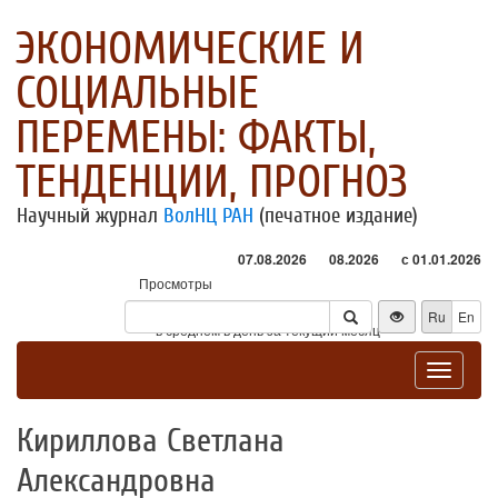
ЭКОНОМИЧЕСКИЕ И
СОЦИАЛЬНЫЕ
ПЕРЕМЕНЫ: ФАКТЫ,
ТЕНДЕНЦИИ, ПРОГНОЗ
Научный журнал
ВолНЦ РАН
(печатное издание)
07.08.2026
08.2026
с 01.01.2026
Просмотры
Посетители
Ru
En
* - в среднем в день за текущий месяц
Toggle
navigat
Кириллова Светлана
Александровна