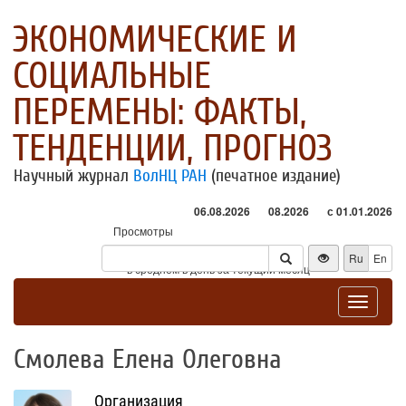
ЭКОНОМИЧЕСКИЕ И
СОЦИАЛЬНЫЕ
ПЕРЕМЕНЫ: ФАКТЫ,
ТЕНДЕНЦИИ, ПРОГНОЗ
Научный журнал
ВолНЦ РАН
(печатное издание)
06.08.2026
08.2026
с 01.01.2026
Просмотры
Посетители
Ru
En
* - в среднем в день за текущий месяц
Toggle
navigat
Смолева Елена Олеговна
Организация