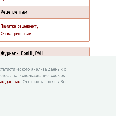
Рецензентам
Памятка рецензенту
Форма рецензии
Журналы ВолНЦ РАН
Экономические и социальные перемены
 статистического анализа данных о
Проблемы развития территории
етесь на использование cookies-
Вопросы территориального развития
ых данных
. Отключить cookies Вы
Социальное пространство
Юный экономист
АгроЗооТехника