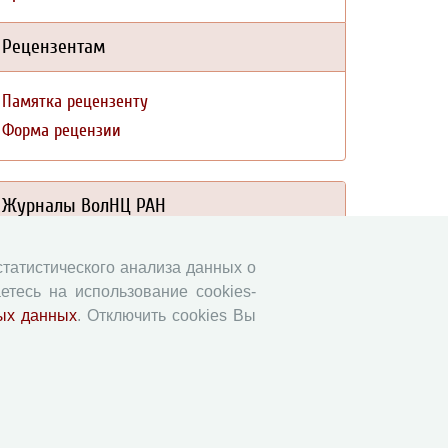
Рецензентам
Памятка рецензенту
Форма рецензии
Журналы ВолНЦ РАН
Экономические и социальные перемены
 статистического анализа данных о
Проблемы развития территории
етесь на использование cookies-
Вопросы территориального развития
ых данных
. Отключить cookies Вы
Социальное пространство
Юный экономист
АгроЗооТехника