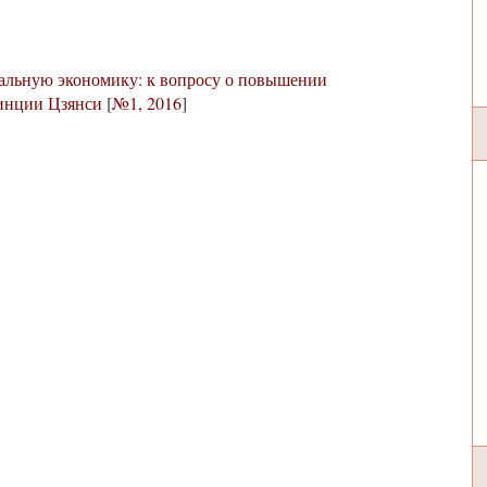
альную экономику: к вопросу о повышении
инции Цзянси
[
№1, 2016
]