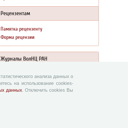
Рецензентам
Памятка рецензенту
Форма рецензии
Журналы ВолНЦ РАН
Экономические и социальные перемены
 статистического анализа данных о
Проблемы развития территории
етесь на использование cookies-
Вопросы территориального развития
ых данных
. Отключить cookies Вы
Социальное пространство
Юный экономист
АгроЗооТехника