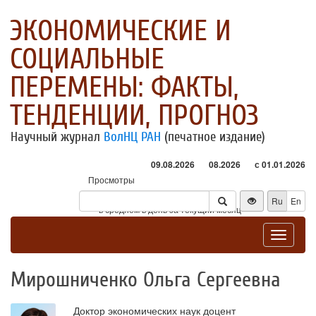
ЭКОНОМИЧЕСКИЕ И
СОЦИАЛЬНЫЕ
ПЕРЕМЕНЫ: ФАКТЫ,
ТЕНДЕНЦИИ, ПРОГНОЗ
Научный журнал
ВолНЦ РАН
(печатное издание)
09.08.2026
08.2026
с 01.01.2026
Просмотры
Посетители
Ru
En
* - в среднем в день за текущий месяц
Toggle
navigat
Мирошниченко Ольга Сергеевна
Доктор экономических наук доцент