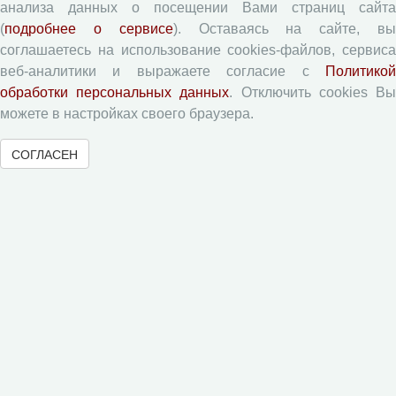
анализа данных о посещении Вами страниц сайта
Журналы ВолНЦ РАН
(
подробнее о сервисе
). Оставаясь на сайте, в
соглашаетесь на использование cookies-файлов, сервиса
Экономические и социальные перемены
веб-аналитики и выражаете согласие с
Политикой
обработки персональных данных
. Отключить cookies В
Проблемы развития территории
можете в настройках своего браузера.
Вопросы территориального развития
Социальное пространство
СОГЛАСЕН
Юный экономист
АгроЗооТехника
© 2000-2026 Вологодский научный центр Российской
академии наук
Контент доступен под лицензией
Creative Commons Attribution-