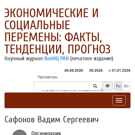
ЭКОНОМИЧЕСКИЕ И
СОЦИАЛЬНЫЕ
ПЕРЕМЕНЫ: ФАКТЫ,
ТЕНДЕНЦИИ, ПРОГНОЗ
Научный журнал
ВолНЦ РАН
(печатное издание)
06.08.2026
08.2026
с 01.01.2026
Просмотры
Посетители
Ru
En
* - в среднем в день за текущий месяц
Toggle
navigat
Сафонов Вадим Сергеевич
Организация