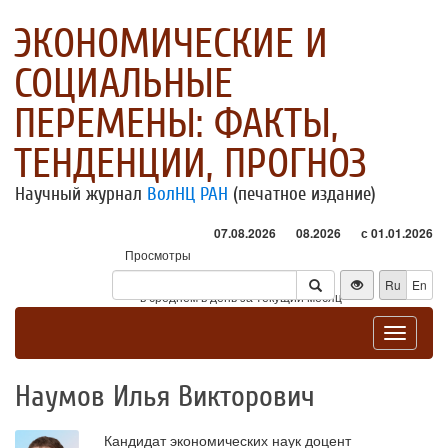
ЭКОНОМИЧЕСКИЕ И
СОЦИАЛЬНЫЕ
ПЕРЕМЕНЫ: ФАКТЫ,
ТЕНДЕНЦИИ, ПРОГНОЗ
Научный журнал
ВолНЦ РАН
(печатное издание)
07.08.2026
08.2026
с 01.01.2026
Просмотры
Посетители
Ru
En
* - в среднем в день за текущий месяц
Toggle
navigat
Наумов Илья Викторович
Кандидат экономических наук доцент