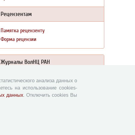
Рецензентам
Памятка рецензенту
Форма рецензии
Журналы ВолНЦ РАН
Экономические и социальные перемены
 статистического анализа данных о
Проблемы развития территории
етесь на использование cookies-
Вопросы территориального развития
ых данных
. Отключить cookies Вы
Социальное пространство
Юный экономист
АгроЗооТехника