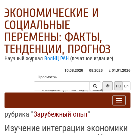
ЭКОНОМИЧЕСКИЕ И
СОЦИАЛЬНЫЕ
ПЕРЕМЕНЫ: ФАКТЫ,
ТЕНДЕНЦИИ, ПРОГНОЗ
Научный журнал
ВолНЦ РАН
(печатное издание)
10.08.2026
08.2026
с 01.01.2026
Просмотры
Посетители
Ru
En
* - в среднем в день за текущий месяц
Toggle
navigat
рубрика "
Зарубежный опыт
"
Изучение интеграции экономики