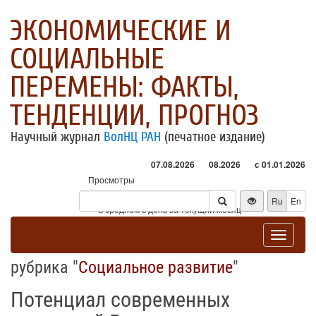
ЭКОНОМИЧЕСКИЕ И
СОЦИАЛЬНЫЕ
ПЕРЕМЕНЫ: ФАКТЫ,
ТЕНДЕНЦИИ, ПРОГНОЗ
Научный журнал
ВолНЦ РАН
(печатное издание)
07.08.2026
08.2026
с 01.01.2026
Просмотры
Посетители
Ru
En
* - в среднем в день за текущий месяц
Toggle
navigat
рубрика "
Социальное развитие
"
Потенциал современных