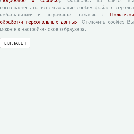
(
подробнее о сервисе
). Оставаясь на сайте, в
Авторам
соглашаетесь на использование cookies-файлов, сервиса
веб-аналитики и выражаете согласие с
Политикой
обработки персональных данных
. Отключить cookies В
Правила для авторов
можете в настройках своего браузера.
Типовой лицензионный договор
Согласие на обработку персональных данных
СОГЛАСЕН
Авторские права
Приватность
Рецензентам
Памятка рецензенту
Форма рецензии
Журналы ВолНЦ РАН