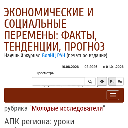
ЭКОНОМИЧЕСКИЕ И
СОЦИАЛЬНЫЕ
ПЕРЕМЕНЫ: ФАКТЫ,
ТЕНДЕНЦИИ, ПРОГНОЗ
Научный журнал
ВолНЦ РАН
(печатное издание)
10.08.2026
08.2026
с 01.01.2026
Просмотры
Посетители
Ru
En
* - в среднем в день за текущий месяц
Toggle
navigat
рубрика "
Молодые исследователи
"
АПК региона: уроки