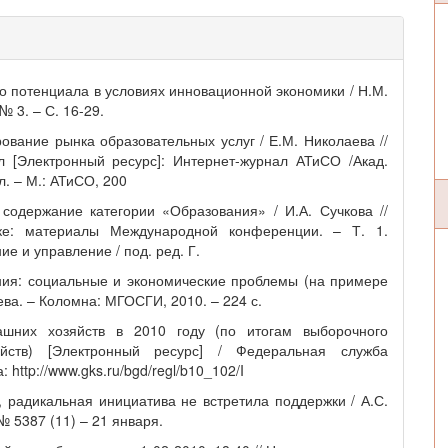
го потенциала в условиях инновационной экономики / Н.М.
 3. – С. 16-29.
рование рынка образовательных услуг / Е.М. Николаева //
л [Электронный ресурс]: Интернет-журнал АТиСО /Акад.
л. – М.: АТиСО, 200
 содержание категории «Образования» / И.А. Сучкова //
ке: материалы Международной конференции. – Т. 1.
 и управление / под. ред. Г.
ния: социальные и экономические проблемы (на примере
ва. – Коломна: МГОСГИ, 2010. – 224 с.
шних хозяйств в 2010 году (по итогам выборочного
йств) [Электронный ресурс] / Федеральная служба
 http://www.gks.ru/bgd/regl/b10_102/I
, радикальная инициатива не встретила поддержки / А.С.
№ 5387 (11) – 21 января.