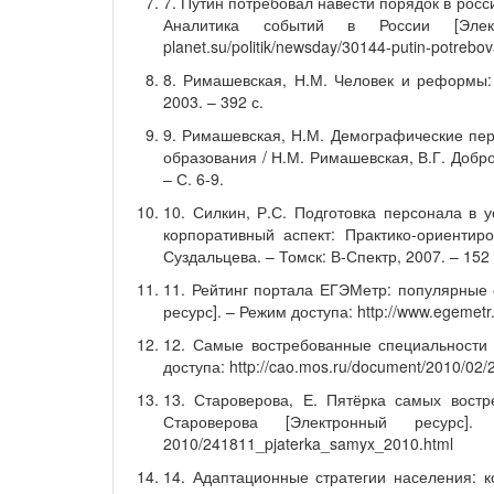
7. Путин потребовал навести порядок в росси
Аналитика событий в России [Элект
planet.su/politik/newsday/30144-putin-potrebov
8. Римашевская, Н.М. Человек и реформы:
2003. – 392 с.
9. Римашевская, Н.М. Демографические пе
образования / Н.М. Римашевская, В.Г. Добро
– С. 6-9.
10. Силкин, Р.С. Подготовка персонала в 
корпоративный аспект: Практико-ориентир
Суздальцева. – Томск: В-Спектр, 2007. – 152 
11. Рейтинг портала ЕГЭМетр: популярные 
ресурс]. – Режим доступа: http://www.egemetr.
12. Самые востребованные специальности 
доступа: http://cao.mos.ru/document/2010/02/
13. Староверова, Е. Пятёрка самых востр
Староверова [Электронный ресурс]. – 
2010/241811_pjaterka_samyx_2010.html
14. Адаптационные стратегии населения: к