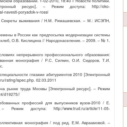
йском образовании. 1-02-2010, 18:40 // Новости политики.
ронный ресурс]. – Режим доступа: http://oko-
al-navesti-poryadok-v-rossi
 Секреты выживания / Н.М. Римашевская. – М.: ИСЭПН,
ремены в России как предпосылка модернизации системы
хлеб, О.В. Кислицина // Народонаселение. – 2009. – № 1.
условиях непрерывного профессионального образования:
ованная монография / Р.С. Силкин, О.И. Сидоров, Т.И.
с.
специальности глазами абитуриентов 2010 [Электронный
ru/rating/ispec.php. 02.03.2011
на рынке труда Москвы [Электронный ресурс]. – Режим
24/d19275//
ебованных профессий для выпускников вузов-2010 / Е.
Режим доступа: http://www.trud.ru/article/11-05-
оллективная монография / под ред. Е.М. Авраамовой. –