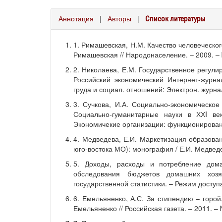
Аннотация
|
Авторы
|
Список литературы
1. Римашевская, Н.М. Качество человеческо
Римашевская // Народонаселение. – 2009. – №
2. Николаева, Е.М. Государственное регули
Российский экономический Интернет-журна
груда и социал. отношений: Электрон. журна
3. Сучкова, И.А. Социально-экономическое
Социально-гуманитарные науки в ХХI ве
Экономичекие организации: функционирование
4. Медведева, Е.И. Маркетизация образова
юго-востока МО): монография / Е.И. Медведе
5. Доходы, расходы и потребление дома
обследования бюджетов домашних хозя
государственной статистики. – Режим доступа:
6. Емельяненко, А.С. За стипендию – горой
Емельяненко // Российская газета. – 2011. – 