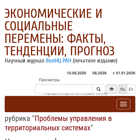
ЭКОНОМИЧЕСКИЕ И
СОЦИАЛЬНЫЕ
ПЕРЕМЕНЫ: ФАКТЫ,
ТЕНДЕНЦИИ, ПРОГНОЗ
Научный журнал
ВолНЦ РАН
(печатное издание)
10.08.2026
08.2026
с 01.01.2026
Просмотры
Посетители
Ru
En
* - в среднем в день за текущий месяц
Toggle
navigat
рубрика "
Проблемы управления в
территориальных системах
"