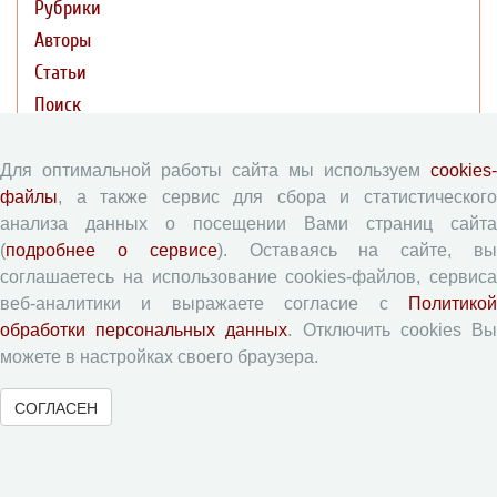
Рубрики
Авторы
Статьи
Поиск
Подборка статей
Для оптимальной работы сайта мы используем
cookies-
Авторам
файлы
, а также сервис для сбора и статистического
анализа данных о посещении Вами страниц сайта
(
подробнее о сервисе
). Оставаясь на сайте, в
Правила для авторов
соглашаетесь на использование cookies-файлов, сервиса
Типовой лицензионный договор
веб-аналитики и выражаете согласие с
Политикой
Согласие на обработку персональных данных
обработки персональных данных
. Отключить cookies В
Авторские права
можете в настройках своего браузера.
Приватность
СОГЛАСЕН
Рецензентам