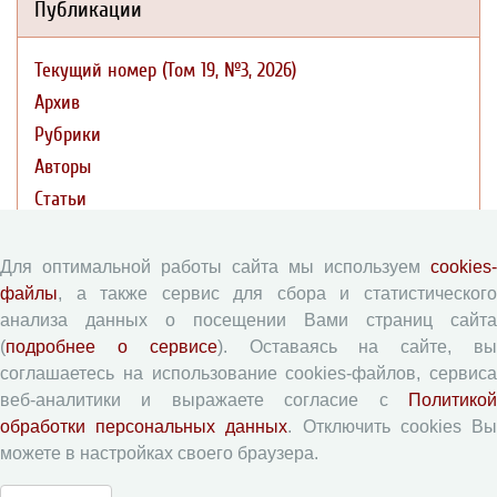
Публикации
Текущий номер (Том 19, №3, 2026)
Архив
Рубрики
Авторы
Статьи
Поиск
Подборка статей
Для оптимальной работы сайта мы используем
cookies-
файлы
, а также сервис для сбора и статистического
анализа данных о посещении Вами страниц сайта
Авторам
(
подробнее о сервисе
). Оставаясь на сайте, в
соглашаетесь на использование cookies-файлов, сервиса
Правила для авторов
веб-аналитики и выражаете согласие с
Политикой
Типовой лицензионный договор
обработки персональных данных
. Отключить cookies В
Согласие на обработку персональных данных
можете в настройках своего браузера.
Авторские права