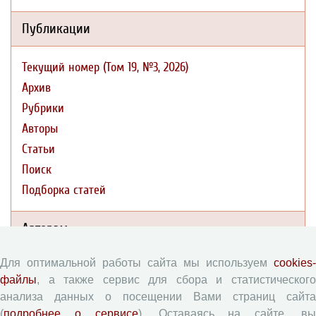
Публикации
Текущий номер (Том 19, №3, 2026)
Архив
Рубрики
Авторы
Статьи
Поиск
Подборка статей
Авторам
Для оптимальной работы сайта мы используем
cookies-
Правила для авторов
файлы
, а также сервис для сбора и статистического
Типовой лицензионный договор
анализа данных о посещении Вами страниц сайта
Согласие на обработку персональных данных
(
подробнее о сервисе
). Оставаясь на сайте, в