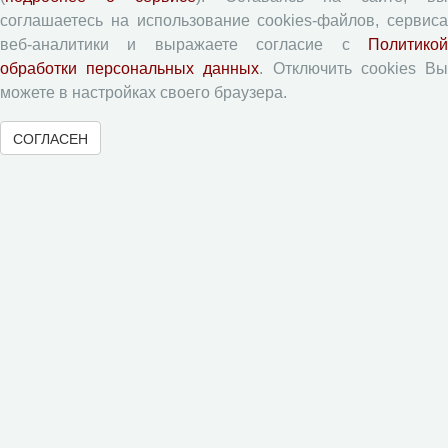
Авторские права
соглашаетесь на использование cookies-файлов, сервиса
веб-аналитики и выражаете согласие с
Политикой
Приватность
обработки персональных данных
. Отключить cookies В
можете в настройках своего браузера.
Рецензентам
СОГЛАСЕН
Памятка рецензенту
Форма рецензии
Журналы ВолНЦ РАН
Экономические и социальные перемены
Проблемы развития территории
Вопросы территориального развития
Социальное пространство
Юный экономист