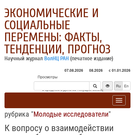
ЭКОНОМИЧЕСКИЕ И
СОЦИАЛЬНЫЕ
ПЕРЕМЕНЫ: ФАКТЫ,
ТЕНДЕНЦИИ, ПРОГНОЗ
Научный журнал
ВолНЦ РАН
(печатное издание)
07.08.2026
08.2026
с 01.01.2026
Просмотры
Посетители
Ru
En
* - в среднем в день за текущий месяц
Toggle
navigat
рубрика "
Молодые исследователи
"
К вопросу о взаимодействии