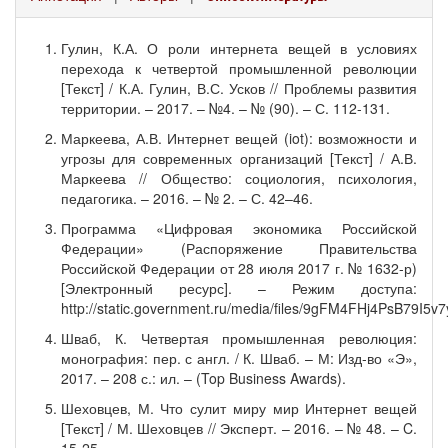
Гулин, К.А. О роли интернета вещей в условиях
перехода к четвертой промышленной революции
[Текст] / К.А. Гулин, В.С. Усков // Проблемы развития
территории. – 2017. – №4. – № (90). – С. 112-131.
Маркеева, А.В. Интернет вещей (iot): возможности и
угрозы для современных организаций [Текст] / А.В.
Маркеева // Общество: социология, психология,
педагогика. – 2016. – № 2. – С. 42–46.
Программа «Цифровая экономика Российской
Федерации» (Распоряжение Правительства
Российской Федерации от 28 июля 2017 г. № 1632-р)
[Электронный ресурс]. – Режим доступа:
http://static.government.ru/media/files/9gFM4FHj4PsB79I5
Шваб, К. Четвертая промышленная революция:
монография: пер. с англ. / К. Шваб. – М: Изд-во «Э»,
2017. – 208 с.: ил. – (Top Business Awards).
Шеховцев, М. Что сулит миру мир Интернет вещей
[Текст] / М. Шеховцев // Эксперт. – 2016. – № 48. – C.