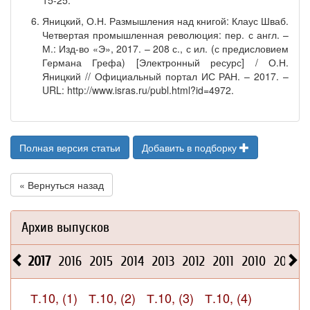
15-25.
Яницкий, О.Н. Размышления над книгой: Клаус Шваб.
Четвертая промышленная революция: пер. с англ. –
М.: Изд-во «Э», 2017. – 208 с., с ил. (с предисловием
Германа Грефа) [Электронный ресурс] / О.Н.
Яницкий // Официальный портал ИС РАН. – 2017. –
URL: http://www.isras.ru/publ.html?id=4972.
Полная версия статьи
Добавить в подборку
« Вернуться назад
Архив выпусков
2017
2016
2015
2014
2013
2012
2011
2010
2009
Т.10, (1)
Т.10, (2)
Т.10, (3)
Т.10, (4)