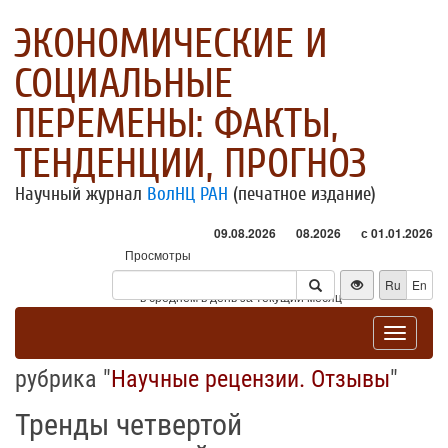
ЭКОНОМИЧЕСКИЕ И
СОЦИАЛЬНЫЕ
ПЕРЕМЕНЫ: ФАКТЫ,
ТЕНДЕНЦИИ, ПРОГНОЗ
Научный журнал
ВолНЦ РАН
(печатное издание)
09.08.2026
08.2026
с 01.01.2026
Просмотры
Посетители
Ru
En
* - в среднем в день за текущий месяц
Toggle
navigat
рубрика "
Научные рецензии. Отзывы
"
Тренды четвертой