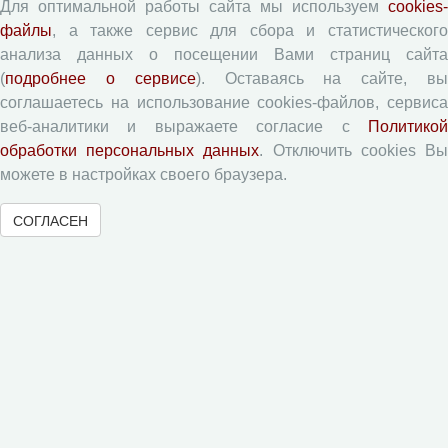
Для оптимальной работы сайта мы используем
cookies-
файлы
, а также сервис для сбора и статистического
Правила для авторов
анализа данных о посещении Вами страниц сайта
Типовой лицензионный договор
(
подробнее о сервисе
). Оставаясь на сайте, в
Согласие на обработку персональных данных
соглашаетесь на использование cookies-файлов, сервиса
Авторские права
веб-аналитики и выражаете согласие с
Политикой
обработки персональных данных
. Отключить cookies В
Приватность
можете в настройках своего браузера.
Рецензентам
СОГЛАСЕН
Памятка рецензенту
Форма рецензии
Журналы ВолНЦ РАН
Экономические и социальные перемены