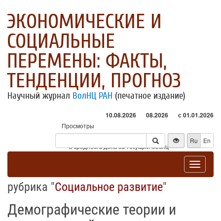
ЭКОНОМИЧЕСКИЕ И
СОЦИАЛЬНЫЕ
ПЕРЕМЕНЫ: ФАКТЫ,
ТЕНДЕНЦИИ, ПРОГНОЗ
Научный журнал
ВолНЦ РАН
(печатное издание)
10.08.2026
08.2026
с 01.01.2026
Просмотры
Посетители
Ru
En
* - в среднем в день за текущий месяц
Toggle
navigat
рубрика "
Социальное развитие
"
Демографические теории и